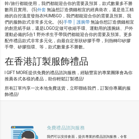
幹/旅行都能使用，我們都能迎合你的需要及預算，款式數量多不勝
數而且實用。 (5)
外套
無論想訂造價錢相宜的經典衛衣，還是造工精
緻的自控溫度發熱衣HUMBGO，我們都能迎合你的需要及預算。我
們的服飾款式非常多元化。 (6)
手帶 │ 護腕帶
無論你想訂造價錢相宜
的創意紙手錶，還是LOGO定做可收縮手環、運動用的護腕錶、戶外
運動必備的5合1 野外求生手帶我們都能迎合你的需要及預算。更多
配件禮品款式非常多元化，由最自定形狀矽膠手帶，到熱轉印矽膠
手帶、矽膠指環、等，款式數量多不勝數。
在香港訂製服飾禮品
I GIFT MORE提供免費的禮品諮詢服務，經驗豐富的專業團隊會為你
推薦各式各樣的產品，助你輕鬆訂製禮品!
所有訂單均享一次本地免費送貨，立即聯絡我們，訂製你專屬的服
飾禮品!
免費禮品諮詢服務
我們可以安排會面，提供專業的禮品諮詢服務，令客