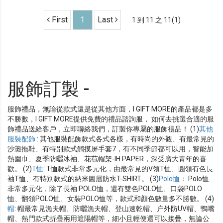
First
1
Last
1 到 11 之 11(1)
服飾訂製 -
服飾禮品，無論從款式還是從其他方面，I GIFT MORE的產品都是多
不勝數，I GIFT MORE提供免費的禮品諮詢服， 如何去挑選合適的服
飾禮品送給客戶，立即聯絡我們，訂製你專屬的服飾禮品！ (1)
其他
服裝配飾
: 其他服裝配飾款式各式各樣，有時尚的外觀、有最常見的
沙灘拖鞋、有特別款式觸摸屏手套7，有不同季節都可以用，智能加
熱圍巾、夏季防曬冰袖、花苞帽架-IH PAPER，深受廣大青年的喜
歡。 (2)
T恤
: T恤款式非常多元化，由最常見的V領T恤、圓領有色長
袖T恤、有特別款式的納米圖層防水T-SHIRT。 (3)
Polo恤
： Polo恤
非常多元化，除了長袖 POLO恤，還有雙色POLO恤、口袋POLO
恤、翻領POLO恤、女裝POLO恤等，款式和顏色數量多不勝數。 (4)
帽
: 帽最常見漁夫帽、防曬漁夫帽、登山速乾帽、户外防UV帽、鴨嘴
帽、熱門款式折疊兩用遮陽帽等，細小且輕便還可以接疊，無論公