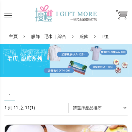
主頁
服飾｜毛巾｜綜合
服飾
T恤
.
1 到 11 之 11(1)