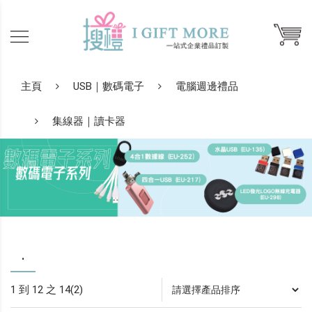
主頁
USB｜數碼電子
電腦週邊禮品
集線器｜讀卡器
.
1 到 12 之 14(2)