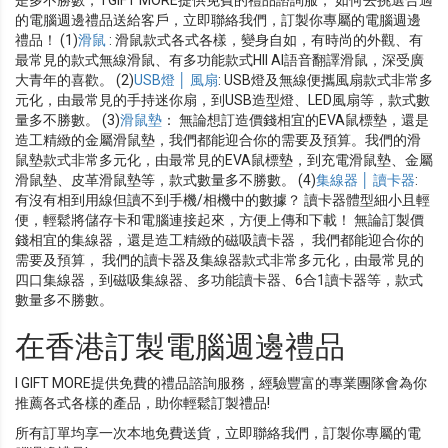
是多不勝數， I GIFT MORE提供免費的禮品諮詢服， 如何去挑選合適
的電腦週邊禮品送給客戶，立即聯絡我們，訂製你專屬的電腦週邊
禮品！ (1)
滑鼠
: 滑鼠款式各式各樣，變身自如，有時尚的外觀、有
最常見的款式無線滑鼠、有多功能款式HII AI語音翻譯滑鼠，深受廣
大青年的喜歡。 (2)
USB燈 │ 風扇
: USB燈及無線便攜風扇款式非常多
元化，由最常見的手持迷你扇，到USB造型燈、LED風扇等，款式數
量多不勝數。 (3)
滑鼠墊
： 無論想訂造價錢相宜的EVA鼠標墊，還是
造工精緻的金屬滑鼠墊，我們都能迎合你的需要及預算。我們的滑
鼠墊款式非常多元化，由最常見的EVA鼠標墊，到充電滑鼠墊、金屬
滑鼠墊、皮革滑鼠墊等，款式數量多不勝數。 (4)
集線器 │ 讀卡器
:
有沒有相到用線但讀不到手機/相機中的數據？ 讀卡器體型細小且輕
便，輕鬆將儲存卡和電腦連接起來，方便上傳和下載！ 無論訂製價
錢相宜的集線器，還是造工精緻的磁吸讀卡器， 我們都能迎合你的
需要及預算， 我們的讀卡器及集線器款式非常多元化，由最常見的
四口集線器，到磁吸集線器、多功能讀卡器、6合1讀卡器等，款式
數量多不勝數。
在香港訂製電腦週邊禮品
I GIFT MORE提供免費的禮品諮詢服務，經驗豐富的專業團隊會為你
推薦各式各樣的產品，助你輕鬆訂製禮品!
所有訂單均享一次本地免費送貨，立即聯絡我們，訂製你專屬的電