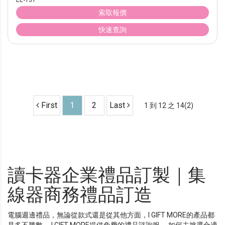
EE-151
索取報價
快速查詢
First
1
2
Last
1 到 12 之 14(2)
讀卡器企業禮品訂製｜集
線器商務禮品訂造
電腦週邊禮品，無論從款式還是從其他方面，I GIFT MORE的產品都