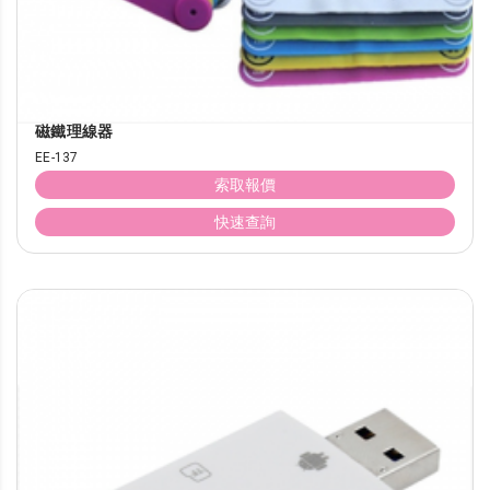
磁鐵理線器
EE-137
索取報價
快速查詢