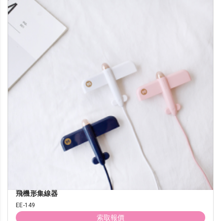
飛機形集線器
EE-149
索取報價