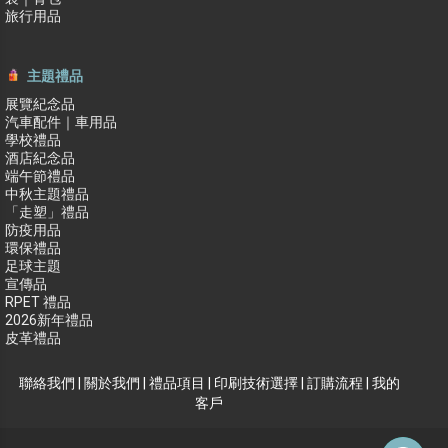
旅行用品
主題禮品
展覽紀念品
汽車配件｜車用品
學校禮品
酒店紀念品
端午節禮品
中秋主題禮品
「走塑」禮品
防疫用品
環保禮品
足球主題
宣傳品
RPET 禮品
2026新年禮品
皮革禮品
聯絡我們
|
關於我們
|
禮品項目
|
印刷技術選擇
|
訂購流程
|
我的
客戶