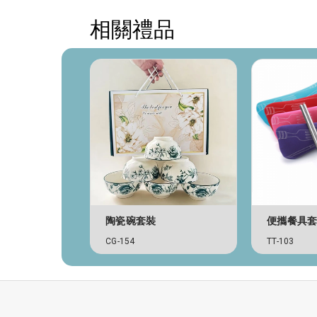
相關禮品
陶瓷碗套裝
便攜餐具
CG-154
TT-103