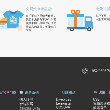
免費效果圖設計
免費送
客戶正式下單做大貨時，
客戶下單，
我們會免費為客戶製作電
本港工商業
腦效果圖，讓客戶可預先
看成品的效果，更能安心
下單
+852 3596 7
TOP 100
創意系列
品牌禮品
USB
個人護理
Diveblues
USB
Lemoistar
電腦週邊
智能家居
OCOOPA
數碼電子
創意旅行用品