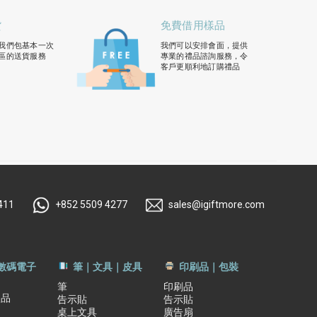
貨
免費借用樣品
我們包基本一次
我們可以安排會面，提供
區的送貨服務
專業的禮品諮詢服務，令
客戶更順利地訂購禮品
411
+852 5509 4277
sales@igiftmore.com
｜數碼電子
筆｜文具｜皮具
印刷品｜包裝
筆
印刷品
禮品
告示貼
告示貼
桌上文具
廣告扇