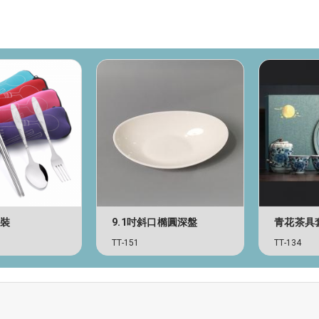
套裝
9.1吋斜口橢圓深盤
青花茶具
TT-151
TT-134