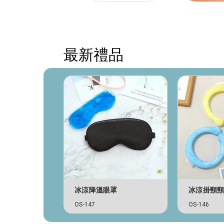
主題禮品
最新禮品
指鑰匙扣
冰涼降溫眼罩
冰涼掛頸
OS-147
OS-146