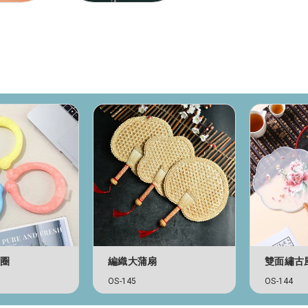
頸圈
編織大蒲扇
雙面繡古
OS-145
OS-144