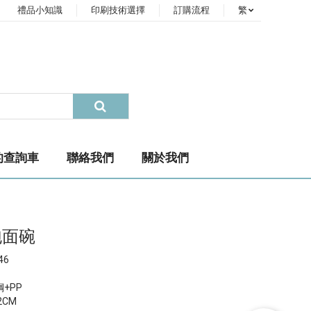
禮品小知識
印刷技術選擇
訂購流程
繁
的查詢車
聯絡我們
關於我們
泡面碗
46
鋼+PP
.2CM