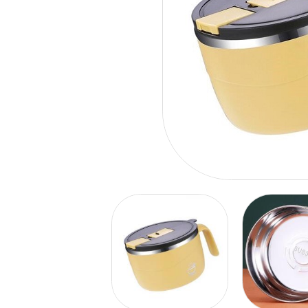
品牌禮品
USB｜數碼電子
筆｜文具｜皮具
印刷品｜包裝
廚房｜家居用品
服飾｜毛巾｜綜合
杯｜水樽｜餐具
水晶｜獎牌｜禮品套裝
雨具｜户外｜四季
袋｜旅行