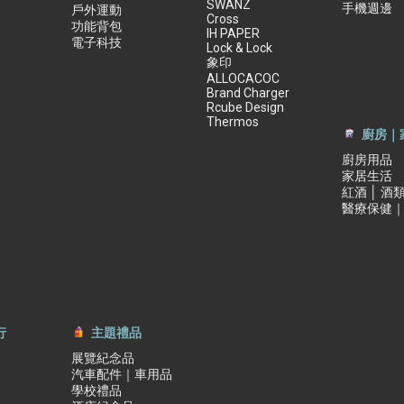
SWANZ
手機週邊
戶外運動
Cross
功能背包
IH PAPER
電子科技
Lock & Lock
象印
ALLOCACOC
Brand Charger
Rcube Design
Thermos
廚房｜
廚房用品
家居生活
紅酒 │ 酒
醫療保健
行
主題禮品
展覽紀念品
汽車配件｜車用品
學校禮品