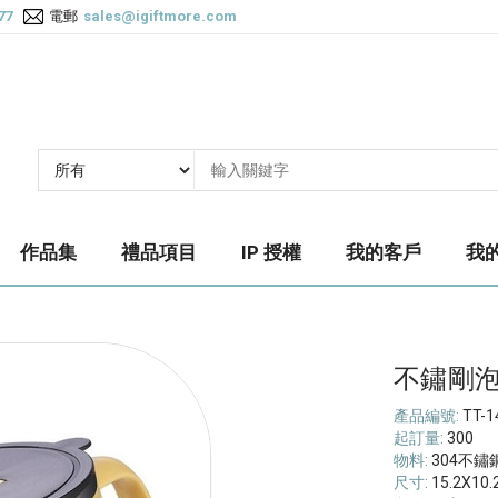
77
電郵
sales@igiftmore.com
作品集
禮品項目
IP 授權
我的客戶
我
不鏽剛
產品編號:
TT-1
起訂量:
300
物料:
304不鏽
尺寸:
15.2X10