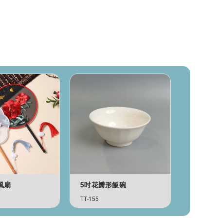
風扇
5吋花瓣形飯碗
單色保
TT-155
TB-293