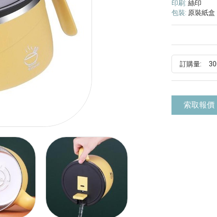
印刷:
絲印
包裝:
原裝紙盒
訂購量:
索取報價