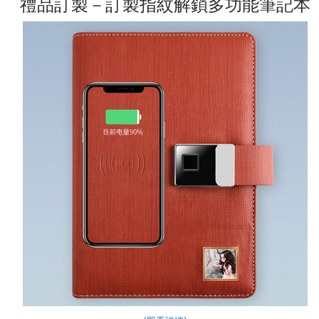
禮品訂製－訂製指紋解鎖多功能筆記本