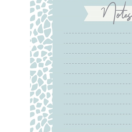
品牌禮品
USB｜數碼電子
筆｜文具｜皮具
印刷品｜包裝
廚房｜家居用品
服飾｜毛巾｜綜合
杯｜水樽｜餐具
水晶｜獎牌｜禮品套裝
雨具｜户外｜四季
袋｜旅行