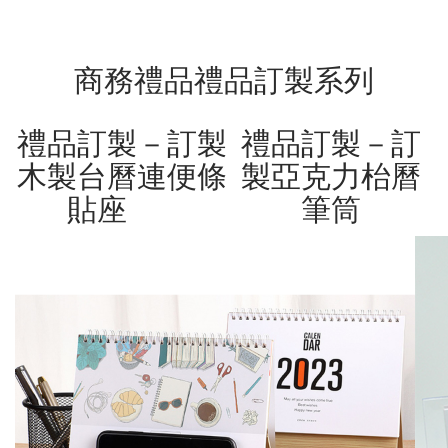
商務禮品禮品訂製系列
禮品訂製－訂製
禮品訂製－訂
木製台曆連便條
製亞克力枱曆
貼座
筆筒