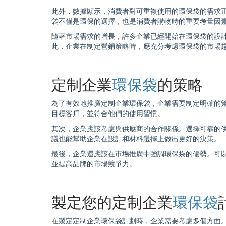
此外，數據顯示，消費者對可重複使用的
環保袋
的需求
袋
不僅是環保的選擇，也是消費者購物時的重要考量因
隨著市場需求的增長，許多企業已經開始在
環保袋
的設
此，企業在制定營銷策略時，應充分考慮
環保袋
的市場
定制企業
環保袋
的策略
為了有效地推廣定制企業
環保袋
，企業需要制定明確的
目標客戶，並符合他們的使用習慣。
其次，企業應該考慮與供應商的合作關係。選擇可靠的
議也能幫助企業在設計和材料選擇上做出更好的決策。
最後，企業還應該在市場推廣中強調
環保袋
的優勢。可
並提高品牌的市場競爭力。
製定您的定制企業
環保袋
在製定定制企業
環保袋
計劃時，企業需要考慮多個方面