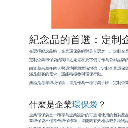
主題禮品
紀念品的首選：定制
在選擇紀念品時，企業
環保袋
絕對是首選之一。定制企
定制企業
環保袋
的獨特之處還在於它們可作為公司品牌
由於越來越多的人對環境問題意識增強，定制企業
環保
滿足顧客的需求，還能積極參與環保行動。
無論是考慮環境保護，還是作為一種行銷手段，定制企
什麼是企業
環保袋
？
企業
環保袋
是一種專為企業設計的可重複使用的包裝產
業
環保袋
不僅符合環保標準，還能夠有效地承載各種物