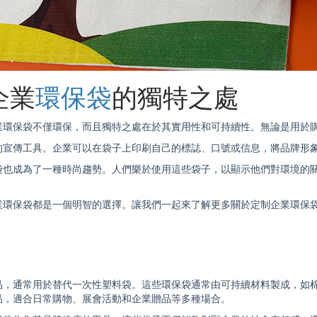
企業
環保袋
的獨特之處
業
環保袋
不僅環保，而且獨特之處在於其實用性和可持續性。無論是用於
的宣傳工具。企業可以在袋子上印刷自己的標誌、口號或信息，將品牌形
袋
也成為了一種時尚趨勢。人們樂於使用這些袋子，以顯示他們對環境的
業
環保袋
都是一個明智的選擇。讓我們一起來了解更多關於定制企業
環保
品，通常用於替代一次性塑料袋。這些
環保袋
通常由可持續材料製成，如
品，適合日常購物、展會活動和企業贈品等多種場合。