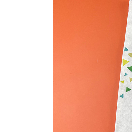
品牌禮品
USB｜數碼電子
筆｜文具｜皮具
印刷品｜包裝
廚房｜家居用品
服飾｜毛巾｜綜合
杯｜水樽｜餐具
水晶｜獎牌｜禮品套裝
雨具｜户外｜四季
袋｜旅行