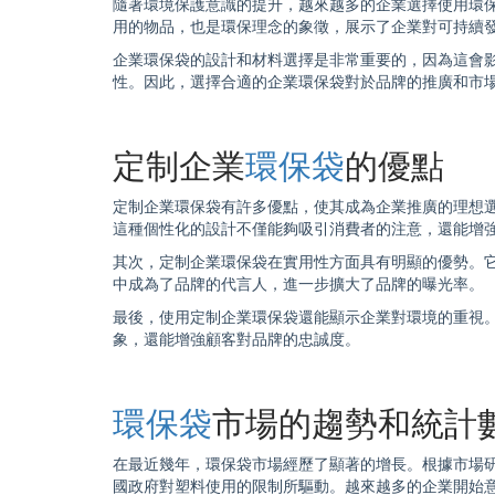
隨著環境保護意識的提升，越來越多的企業選擇使用
環
用的物品，也是環保理念的象徵，展示了企業對可持續
企業
環保袋
的設計和材料選擇是非常重要的，因為這會
性。因此，選擇合適的企業
環保袋
對於品牌的推廣和市
定制企業
環保袋
的優點
定制企業
環保袋
有許多優點，使其成為企業推廣的理想
這種個性化的設計不僅能夠吸引消費者的注意，還能增
其次，定制企業
環保袋
在實用性方面具有明顯的優勢。
中成為了品牌的代言人，進一步擴大了品牌的曝光率。
最後，使用定制企業
環保袋
還能顯示企業對環境的重視
象，還能增強顧客對品牌的忠誠度。
環保袋
市場的趨勢和統計
在最近幾年，
環保袋
市場經歷了顯著的增長。根據市場
國政府對塑料使用的限制所驅動。越來越多的企業開始