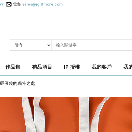
77
電郵
sales@igiftmore.com
作品集
禮品項目
IP 授權
我的客戶
我
環保袋的獨特之處