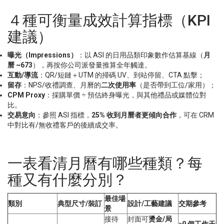
４種可衡量成效計算指標（KPI
建議）
曝光（
Impressions
）
：以 ASI 的日用品類印象數作估算基線（
月
曆
~673
），再按你公司派發量推算全年觸達。
互動
/
導流
：QR/短鏈＋UTM 的掃碼 UV、到站停留、CTA 點擊；
留存
：NPS/收禮調查、月曆的
二次使用率
（是否帶到工位/家用）；
CPM Proxy
：採購單價 ÷ 預估終身曝光，與其他禮品或媒體位對
比。
交易意向
：參照 ASI 指標，
25%
收到月曆者更傾向合作
，可在 CRM
中對比有/無收禮客戶的後續成交率。
一表看清月曆有哪些種類？每
種又有什麼分別？
最佳場
類別
典型尺寸/裝訂
設計/工藝建議
交期參考
景
接待
封面可
燙金/局