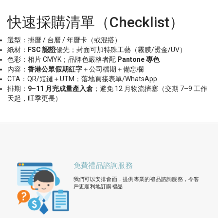
快速採購清單（Checklist）
選型：掛曆 / 台曆 / 年曆卡（或混搭）
紙材：
FSC
認證
優先；封面可加特殊工藝（霧膜/燙金/UV）
色彩：相片 CMYK；品牌色嚴格者配
Pantone
專色
內容：
香港公眾假期紅字
＋公司檔期＋備忘欄
CTA：QR/短鏈＋UTM；落地頁接表單/WhatsApp
排期：
9–11
月完成量產入倉
；避免 12 月物流擠塞（交期 7–9 工作
天起，旺季更長）
免費禮品諮詢服務
我們可以安排會面，提供專業的禮品諮詢服務，令客
戶更順利地訂購禮品