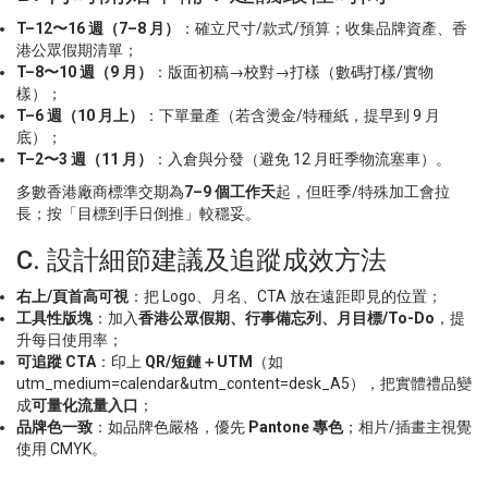
T–12
〜
16
週（
7–8
月）
：確立尺寸/款式/預算；收集品牌資產、香
港公眾假期清單；
T–8
〜
10
週（
9
月）
：版面初稿→校對→打樣（數碼打樣/實物
樣）；
T–6
週（
10
月上）
：下單量產（若含燙金/特種紙，提早到 9 月
底）；
T–2
〜
3
週（
11
月）
：入倉與分發（避免 12 月旺季物流塞車）。
多數香港廠商標準交期為
7–9
個工作天
起，但旺季/特殊加工會拉
長；按「目標到手日倒推」較穩妥。
C. 設計細節建議及追蹤成效方法
右上
/
頁首高可視
：把 Logo、月名、CTA 放在遠距即見的位置；
工具性版塊
：加入
香港公眾假期、行事備忘列、月目標
/To-Do
，提
升每日使用率；
可追蹤
CTA
：印上
QR/
短鏈＋
UTM
（如
utm_medium=calendar&utm_content=desk_A5），把實體禮品變
成
可量化流量入口
；
品牌色一致
：如品牌色嚴格，優先
Pantone
專色
；相片/插畫主視覺
使用 CMYK。