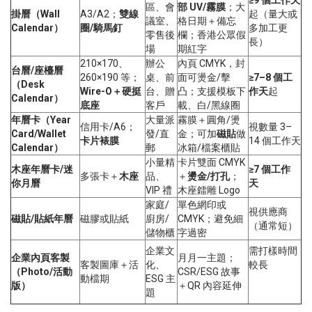
≥9 個工作天
區、會
部 UV/霧膜
；大
掛曆（Wall
A3/A2；
雙線
起（量大或
議室、
格日期＋備忘
Calendar）
圈/騎馬釘
多加工更
零售後
欄；香港公眾假
長）
場
期紅字
210×170、
辦公
內頁 CMYK，封
台曆/座檯曆
260×190 等；
桌、前
面可燙金/擊
≥7–8 個工
（Desk
Wire-O＋硬挺
台、贈
凸；支援模板下
作天
起
Calendar）
底座
客戶
載、白/黑線圈
年曆卡（Year
大量派
霧膜＋圓角/燙
信用卡/A6；
視數量 3–
Card/Wallet
發/直
金；可加
磁貼
做
卡片裱膜
14 個工作天
Calendar）
郵
冰箱/檔案櫃貼
小量精
卡片雙面 CMYK
木座年曆卡/迷
≥7 個工作
多張卡＋
木座
品、
＋
燙金/打孔
；
你月曆
天
VIP 禮
木座鐳雕 Logo
家庭/
單色網印或
視供應商
磁貼/貼紙年曆
磁膠或貼紙
廚房/
CMYK；避免細
（通常短）
儲物櫃
字過密
企業文
需打樣時間
企業內頁客製
月月一主題；
客製圖庫＋活
化、
較長
（Photo/活動
CSR/ESG 故事
動檔期
ESG 主
版）
＋QR 內容延伸
題