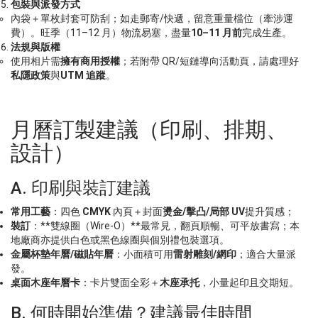
包裝與派發方式
內袋＋單枚封套可防刮；如走郵寄/快遞，留意重量檔位（牽涉運
費）。旺季（11–12 月）物流易塞，盡量
10–11
月前
完成生產。
法規與版權
使用相片需
擁有商用授權
；若附帶 QR/短鏈導向活動頁，請處理好
私隱政策
與
UTM
追蹤
。
月曆訂製建議（印刷、排期、
設計）
A. 印刷與裝訂建議
常用工藝
：四色
CMYK
內頁＋封面
燙金
/
擊凸
/
局部
UV
提升質感；
裝訂
：**雙線圈（Wire-O）**最常見，翻頁順暢、可平放書寫；本
地廠商亦提供白色或黑色線圈與個別禮包裝選項。
金屬杯墊年曆
/
磁貼年曆
：小面積可用
雷射雕刻
/
網印
；適合大量派
發。
桌面木座年曆卡
：卡片雙面全彩＋
木座承托
，小量起印且交期短。
B. 何時開始準備？建議最佳時間