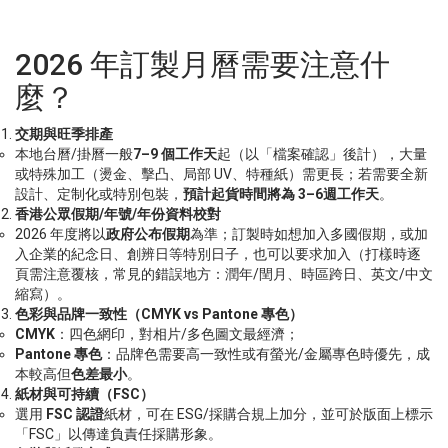
2026 年訂製月曆需要注意什
麼？
交期與旺季排產
本地台曆/掛曆一般
7–9
個工作天
起（以「檔案確認」後計），大量
或特殊加工（燙金、擊凸、局部 UV、特種紙）需更長；若需要全新
設計、定制化或特別包裝，
預計起貨時間將為
3–6
週工作天
。
香港公眾假期
/
年號
/
年份資料校對
2026 年度將以
政府公布假期
為準；訂製時如想加入多國假期，或加
入企業的紀念日、創辨日等特別日子，也可以要求加入（打樣時逐
頁需注意覆核，常見的錯誤地方：潤年/閏月、時區跨日、英文/中文
縮寫）。
色彩與品牌一致性（
CMYK vs Pantone
專色）
CMYK
：四色網印，對相片/多色圖文最經濟；
Pantone
專色
：品牌色需要高一致性或有螢光/金屬專色時優先，成
本較高但
色差最小
。
紙材與可持續（
FSC
）
選用
FSC
認證
紙材，可在 ESG/採購合規上加分，並可於版面上標示
「FSC」以傳達負責任採購形象。