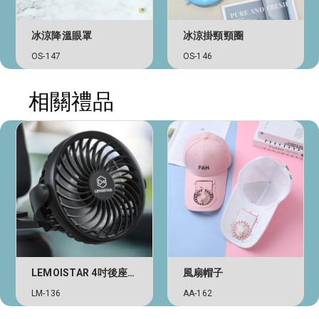
冰涼降溫眼罩
冰涼掛頸頸圈
OS-147
OS-146
相關禮品
LEMOISTAR 4吋後座汽車風扇
風扇帽子
LM-136
AA-162