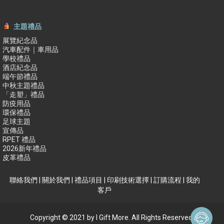
主題禮品
展覽紀念品
汽車配件｜車用品
學校禮品
酒店紀念品
端午節禮品
中秋主題禮品
「走塑」禮品
防疫用品
環保禮品
足球主題
宣傳品
RPET 禮品
2026新年禮品
皮革禮品
聯絡我們
|
關於我們
|
禮品項目
|
印刷技術選擇
|
訂購流程
|
我的
客戶
Copyright © 2021 by I Gift More. All Rights Reserved.