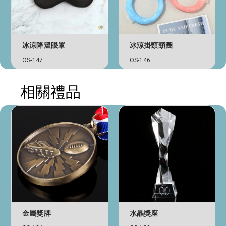
冰涼降溫眼罩
冰涼掛頸頸圈
OS-147
OS-146
相關禮品
金屬獎牌
水晶獎座