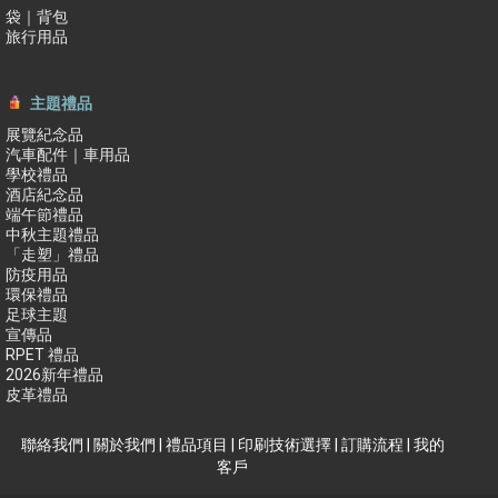
袋｜背包
旅行用品
主題禮品
展覽紀念品
汽車配件｜車用品
學校禮品
酒店紀念品
端午節禮品
中秋主題禮品
「走塑」禮品
防疫用品
環保禮品
足球主題
宣傳品
RPET 禮品
2026新年禮品
皮革禮品
聯絡我們
|
關於我們
|
禮品項目
|
印刷技術選擇
|
訂購流程
|
我的
客戶