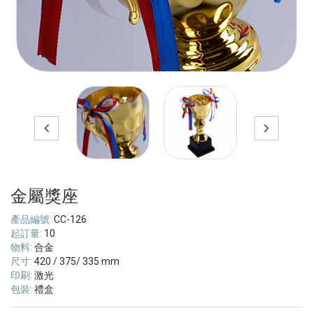
金屬獎座
產品編號:
CC-126
起訂量:
10
物料:
合金
尺寸:
420 / 375/ 335 mm
印刷:
激光
包裝:
禮盒