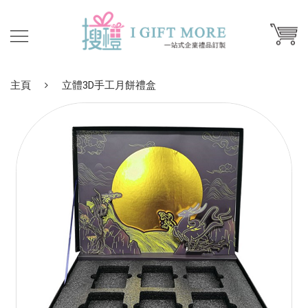
主頁
立體3D手工月餅禮盒