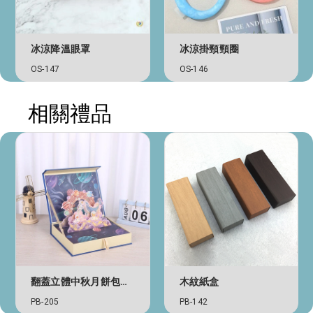
冰涼降溫眼罩
冰涼掛頸頸圈
OS-147
OS-146
相關禮品
翻蓋立體中秋月餅包裝盒
木紋紙盒
PB-205
PB-142