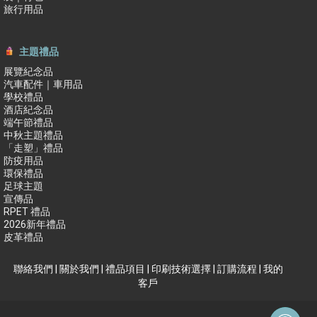
旅行用品
主題禮品
展覽紀念品
汽車配件｜車用品
學校禮品
酒店紀念品
端午節禮品
中秋主題禮品
「走塑」禮品
防疫用品
環保禮品
足球主題
宣傳品
RPET 禮品
2026新年禮品
皮革禮品
聯絡我們
|
關於我們
|
禮品項目
|
印刷技術選擇
|
訂購流程
|
我的
客戶