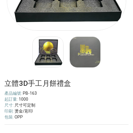
立體3D手工月餅禮盒
產品編號:
PB-163
起訂量:
1000
尺寸:
尺寸可定制
印刷:
燙金/彩印
包裝:
OPP