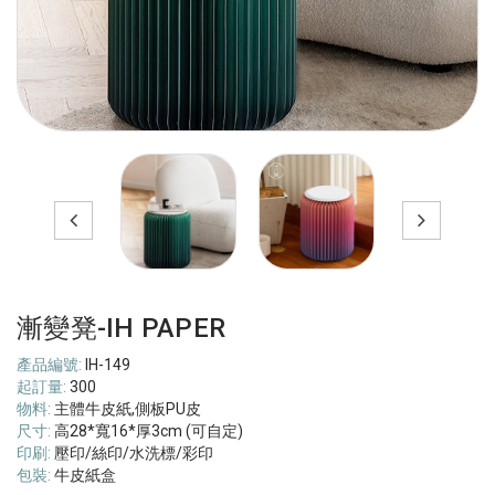
漸變凳-IH PAPER
產品編號:
IH-149
起訂量:
300
物料:
主體牛皮紙,側板PU皮
尺寸:
高28*寬16*厚3cm (可自定)
印刷:
壓印/絲印/水洗標/彩印
包裝:
牛皮紙盒