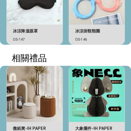
冰涼降溫眼罩
冰涼掛頸頸圈
OS-147
OS-146
相關禮品
微紙凳-IH PAPER
大象擺件-IH PAPER