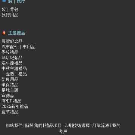
袋｜旅行
袋｜背包
旅行用品
主題禮品
展覽紀念品
汽車配件｜車用品
學校禮品
酒店紀念品
端午節禮品
中秋主題禮品
「走塑」禮品
防疫用品
環保禮品
足球主題
宣傳品
RPET 禮品
2026新年禮品
皮革禮品
聯絡我們
|
關於我們
|
禮品項目
|
印刷技術選擇
|
訂購流程
|
我的
客戶