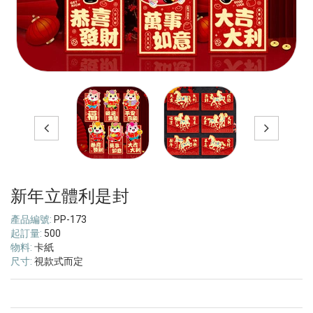
新年立體利是封
產品編號:
PP-173
起訂量:
500
物料:
卡紙
尺寸:
視款式而定