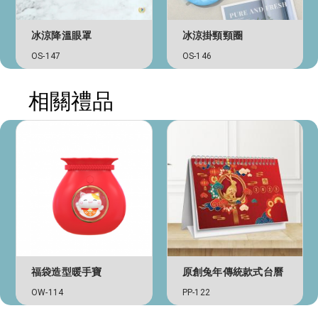
冰涼降溫眼罩
冰涼掛頸頸圈
OS-147
OS-146
相關禮品
福袋造型暖手寶
原創兔年傳統款式台曆
OW-114
PP-122