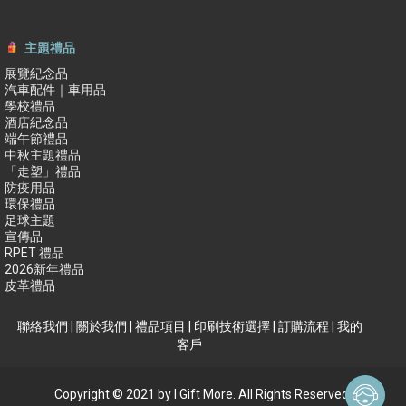
主題禮品
展覽紀念品
汽車配件｜車用品
學校禮品
酒店紀念品
端午節禮品
中秋主題禮品
「走塑」禮品
防疫用品
環保禮品
足球主題
宣傳品
RPET 禮品
2026新年禮品
皮革禮品
聯絡我們
|
關於我們
|
禮品項目
|
印刷技術選擇
|
訂購流程
|
我的
客戶
Copyright © 2021 by I Gift More. All Rights Reserved.