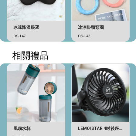
冰涼降溫眼罩
冰涼掛頸頸圈
OS-147
OS-146
相關禮品
風扇水杯
LEMOISTAR 4吋後座汽車風扇