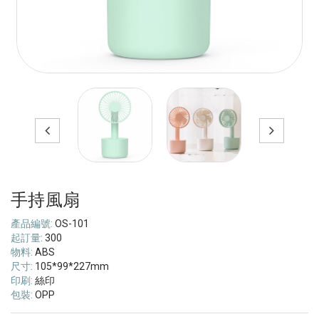
手持風扇
產品編號:
OS-101
起訂量:
300
物料:
ABS
尺寸:
105*99*227mm
印刷:
絲印
包裝:
OPP