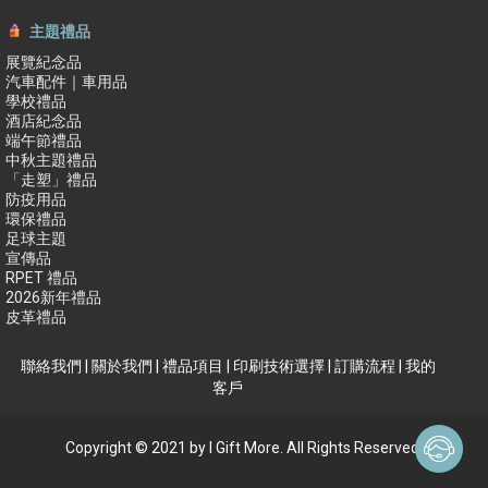
主題禮品
展覽紀念品
汽車配件｜車用品
學校禮品
酒店紀念品
端午節禮品
中秋主題禮品
「走塑」禮品
防疫用品
環保禮品
足球主題
宣傳品
RPET 禮品
2026新年禮品
皮革禮品
聯絡我們
|
關於我們
|
禮品項目
|
印刷技術選擇
|
訂購流程
|
我的
客戶
Copyright © 2021 by I Gift More. All Rights Reserved.