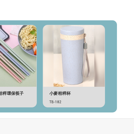
秸稈環保筷子
小麥秸稈杯
筆連筆
TB-182
SD-275