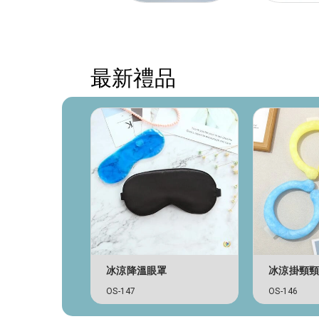
主題禮品
最新禮品
指鑰匙扣
冰涼降溫眼罩
冰涼掛頸
OS-147
OS-146