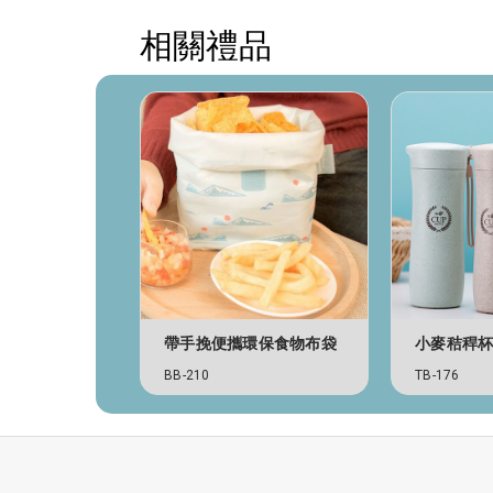
相關禮品
帶手挽便攜環保食物布袋
小麥秸稈
BB-210
TB-176