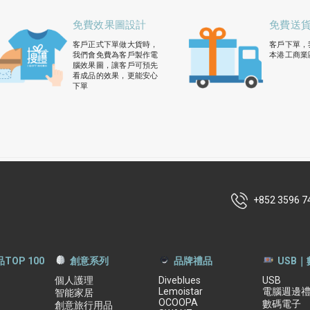
免費效果圖設計
免費送
客戶正式下單做大貨時，
客戶下單，
我們會免費為客戶製作電
本港工商業
腦效果圖，讓客戶可預先
看成品的效果，更能安心
下單
+852 3596 7
TOP 100
創意系列
品牌禮品
USB
個人護理
Diveblues
USB
Lemoistar
電腦週邊
智能家居
OCOOPA
數碼電子
創意旅行用品