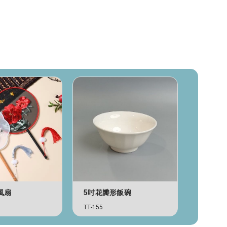
風扇
5吋花瓣形飯碗
單色保
TT-155
TB-293