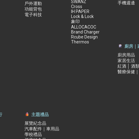
SWANZ
手機週邊
戶外運動
Cross
功能背包
IH PAPER
電子科技
Lock & Lock
象印
ALLOCACOC
Brand Charger
Rcube Design
Thermos
廚房｜
廚房用品
家居生活
紅酒 │ 酒
醫療保健
行
主題禮品
展覽紀念品
汽車配件｜車用品
學校禮品