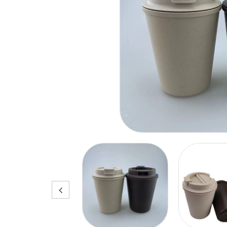
品牌禮品
USB｜數碼電子
筆｜文具｜皮具
印刷品｜包裝
廚房｜家居用品
服飾｜毛巾｜綜合
杯｜水樽｜餐具
水晶｜獎牌｜禮品套裝
雨具｜户外｜四季
袋｜旅行