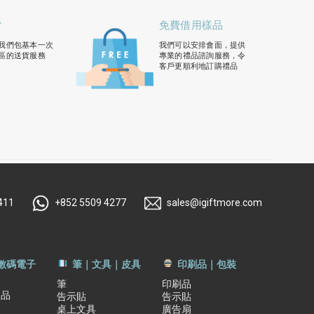
貨
免費借用樣品
我們包基本一次
我們可以安排會面，提供
區的送貨服務
專業的禮品諮詢服務，令
客戶更順利地訂購禮品
411
+852 5509 4277
sales@igiftmore.com
｜數碼電子
筆｜文具｜皮具
印刷品｜包裝
筆
印刷品
禮品
告示貼
告示貼
桌上文具
廣告扇