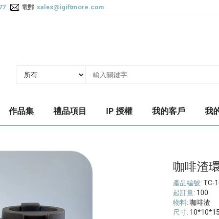
77
電郵
sales@igiftmore.com
作品集
禮品項目
IP 授權
我的客戶
我
咖啡渣
產品編號:
TC-1
起訂量:
100
物料:
咖啡渣
尺寸:
10*10*1