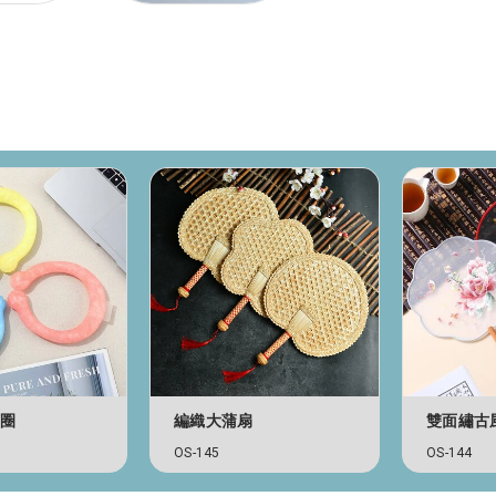
頸圈
編織大蒲扇
雙面繡古
OS-145
OS-144