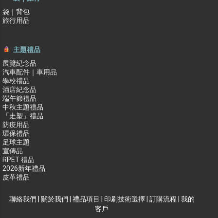
袋｜背包
旅行用品
主題禮品
展覽紀念品
汽車配件｜車用品
學校禮品
酒店紀念品
端午節禮品
中秋主題禮品
「走塑」禮品
防疫用品
環保禮品
足球主題
宣傳品
RPET 禮品
2026新年禮品
皮革禮品
聯絡我們
|
關於我們
|
禮品項目
|
印刷技術選擇
|
訂購流程
|
我的
客戶