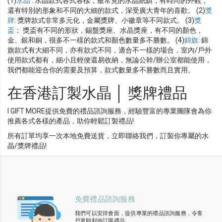
(1)
水晶
: 水晶款式各式各樣，最常見的水晶紙鎮，有時尚的外觀，
還有特別的形象和不同的大細的款式，深受廣大青年的喜歡。 (2)
獎
牌
: 獎牌款式非常多元化，金屬獎牌、小徽章等不同款式。 (3)
獎
盃
： 獎盃有不同的形狀，錫盤獎座、水晶獎座，有不同的顏色，
金、銀和銅，很多不一樣的款式和顏色數量多不勝數。 (4)
錦旗
: 錦
旗款式有大細不同，亦有款式不同，適合不一樣的場合，室內/戶外
使用款式都有，細小且輕便還易收納，無論公幹/辦公室都能使用，
我們都能迎合你的需要及預算，款式數量多不勝數而且實用。
在香港訂製水晶 │ 獎牌禮品
I GIFT MORE提供免費的禮品諮詢服務，經驗豐富的專業團隊會為你
推薦各式各樣的產品，助你輕鬆訂製禮品!
所有訂單均享一次本地免費送貨，立即聯絡我們，訂製你專屬的水
晶/獎牌禮品!
免費禮品諮詢服務
我們可以安排會面，提供專業的禮品諮詢服務，令客
戶更順利地訂購禮品