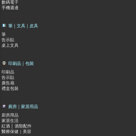
數碼電子
手機週邊
筆｜文具｜皮具
筆
告示貼
桌上文具
印刷品｜包裝
印刷品
告示貼
廣告扇
禮盒包裝
廚房｜家居用品
廚房用品
家居生活
紅酒 │ 酒類配件
醫療保健｜美容