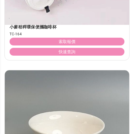
小麥秸稈環保便攜咖啡杯
TC-164
索取報價
快速查詢