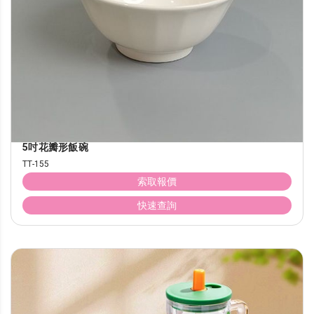
5吋花瓣形飯碗
TT-155
索取報價
快速查詢