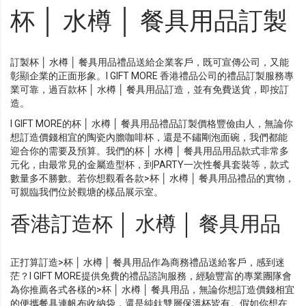
杯 │ 水樽 │ 餐具用品訂製
訂製杯 │ 水樽 │ 餐具用品禮品送給企業客戶，既可宣傳公司，又能
彰顯企業的正面形象。I GIFT MORE 香港禮品公司的禮品訂製服務專
業可靠，過百款杯 │ 水樽 │ 餐具用品訂造，並有免費送貨，即按訂
造。
I GIFT MORE的杯 │ 水樽 │ 餐具用品禮品訂製價格豐儉由人，無論你
想訂造價錢相宜的陶瓷內膽咖啡杯，還是不鏽剛泡面碗，我們都能
迎合你的需要及預算。我們的杯 │ 水樽 │ 餐具用品用品款式非常多
元化，由最常見的金屬造型杯，到PARTY一次性餐具套裝等，款式
數量多不勝數。若你想觀看各款>杯 │ 水樽 │ 餐具用品禮品的實物，
可親臨我們位於觀塘的樣品展示室。
香港訂造杯 │ 水樽 │ 餐具用品
正打算訂造>杯 │ 水樽 │ 餐具用品作為商務禮品送給客戶，感到迷
茫？I GIFT MORE提供免費的禮品諮詢服務，經驗豐富的專業團隊會
為你推薦各式各樣的>杯 │ 水樽 │ 餐具用品，無論你想訂造價錢相宜
的便攜餐具連帆布收納袋，還是純鈦雙層保溫杯皆有。假如你想在