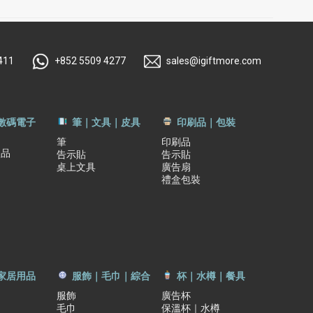
411
+852 5509 4277
sales@igiftmore.com
｜數碼電子
筆｜文具｜皮具
印刷品｜包裝
筆
印刷品
禮品
告示貼
告示貼
桌上文具
廣告扇
禮盒包裝
家居用品
服飾｜毛巾｜綜合
杯｜水樽｜餐具
服飾
廣告杯
毛巾
保溫杯｜水樽