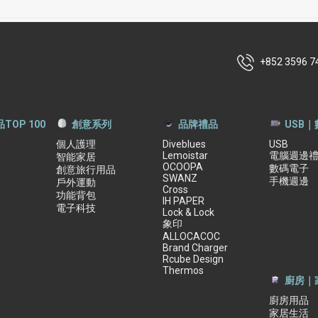
+852 3596 7
TOP 100
創意系列
品牌禮品
USB
個人護理
Diveblues
USB
Lemoistar
電腦週邊
智能家居
OCOOPA
數碼電子
創意旅行用品
SWANZ
手機週邊
戶外運動
Cross
功能背包
IH PAPER
電子科技
Lock & Lock
象印
ALLOCACOC
Brand Charger
Rcube Design
Thermos
廚房｜
廚房用品
家居生活