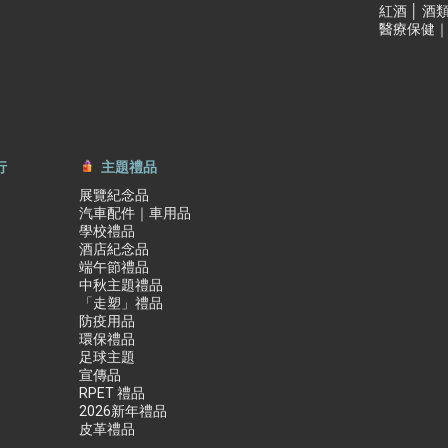
紅酒 │ 酒
醫療保健
行
主題禮品
展覽紀念品
汽車配件｜車用品
學校禮品
酒店紀念品
端午節禮品
中秋主題禮品
「走塑」禮品
防疫用品
環保禮品
足球主題
宣傳品
RPET 禮品
2026新年禮品
皮革禮品