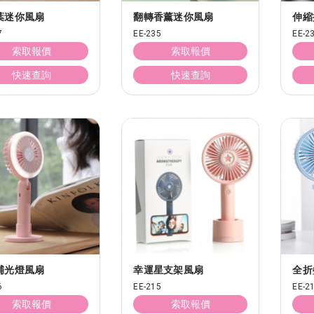
葉迷你風扇
翻轉香薰迷你風扇
伸縮
7
EE-235
EE-2
索取報價
索取報價
快速查詢
快速查詢
補光燈風扇
幸運星支架風扇
全折
6
EE-215
EE-2
索取報價
索取報價