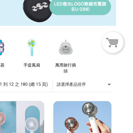
步器
手提風扇
萬用旅行插
頭
到 12 之 180 (總 15 頁)
清除所有
訂單頁面