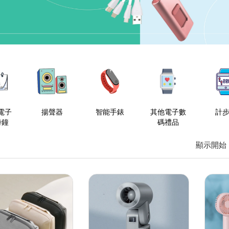
電子
揚聲器
智能手錶
其他電子數
計
時鐘
碼禮品
顯示開始 1 