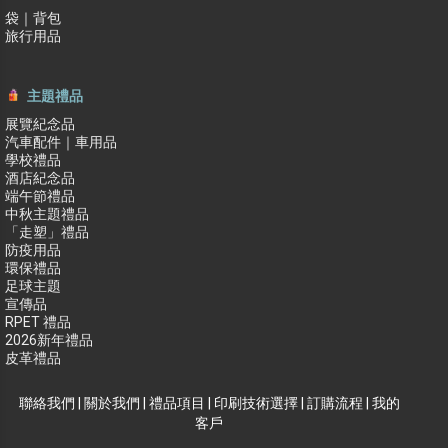
袋｜背包
旅行用品
主題禮品
展覽紀念品
汽車配件｜車用品
學校禮品
酒店紀念品
端午節禮品
中秋主題禮品
「走塑」禮品
防疫用品
環保禮品
足球主題
宣傳品
RPET 禮品
2026新年禮品
皮革禮品
聯絡我們
|
關於我們
|
禮品項目
|
印刷技術選擇
|
訂購流程
|
我的
客戶