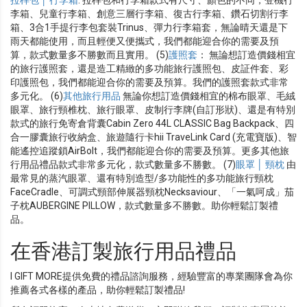
拉桿包 │ 行李箱
: 拉桿包和行李箱款式有尺寸、顏色的不同，登機行
李箱、兒童行李箱、創意三層行李箱、復古行李箱、鑽石切割行李
箱、3合1手提行李包套裝Trinus、彈力行李箱套，無論晴天還是下
雨天都能使用，而且輕便又便攜式，我們都能迎合你的需要及預
算，款式數量多不勝數而且實用。 (5)
護照套
： 無論想訂造價錢相宜
的旅行護照套，還是造工精緻的多功能旅行護照包、皮証件套、彩
印護照包，我們都能迎合你的需要及預算。我們的護照套款式非常
多元化。 (6)
其他旅行用品
無論你想訂造價錢相宜的棉布眼罩、毛絨
眼罩、旅行頸椎枕、旅行眼罩、皮制行李牌(自訂形狀)、還是有特別
款式的旅行免寄倉背囊Cabin Zero 44L CLASSIC Bag Backpack、四
合一膠囊旅行收納盒、旅遊隨行卡hii TraveLink Card (充電寶版)、智
能遙控追蹤鎖AirBolt，我們都能迎合你的需要及預算。更多其他旅
行用品禮品款式非常多元化，款式數量多不勝數。 (7)
眼罩 │ 頸枕
由
最常見的蒸汽眼罩、還有特別造型/多功能性的多功能旅行頸枕
FaceCradle、可調式頸部伸展器頸枕Necksaviour、「一氣呵成」茄
子枕AUBERGINE PILLOW，款式數量多不勝數。助你輕鬆訂製禮
品。
在香港訂製旅行用品禮品
I GIFT MORE提供免費的禮品諮詢服務，經驗豐富的專業團隊會為你
推薦各式各樣的產品，助你輕鬆訂製禮品!