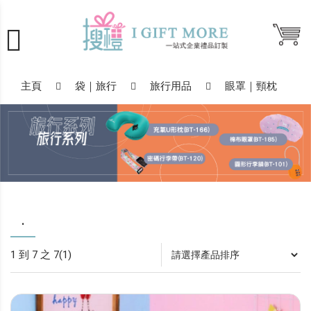
主頁
袋｜旅行
旅行用品
眼罩｜頸枕
.
1 到 7 之 7(1)