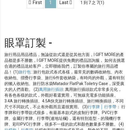
First
1
Last
1 到 7 之 7(1)
眼罩訂製 -
旅行用品用品禮品，無論從款式還是從其他方面，I GIFT MORE的產
品都是多不勝數，I GIFT MORE提供免費的禮品諮詢服， 如何去挑選
合適的禮品送給客戶，立即聯絡我們，訂製你專屬的旅行用品禮
品！ (1)
旅行包
: 旅行包款式各式各樣，最常見的數碼收納包、內衣
收納包、摺疊行李袋、旅行6件套收納袋，有時尚的外觀，還有特別
的懶人收納包、旅行防水袋Matador FlatPak Toiletry Case，深受廣
大的人們喜歡。 (2)
萬用旅行插頭
: 萬用旅行插頭款式非常多元化，
有各色各樣的款式，外觀好看還實用，可無線充電多功能插座、
3.4A 旅行轉換插頭、4.5A快充旅行轉換插頭、旅行轉換插頭，不同
尺寸不同款式，不止有外觀而且還很實用。 (3)
行李牌 │ 行李帶
： 行
李牌和行李帶款式很多，有最基本款式的皮制行李牌、PVC行李
牌、金屬行李牌、行李帶(連地址欄)，還有特別造型－的飛機行李
牌、彩印PVC行李牌，很多不一樣的款式和顏色數量多不勝數。 (4)