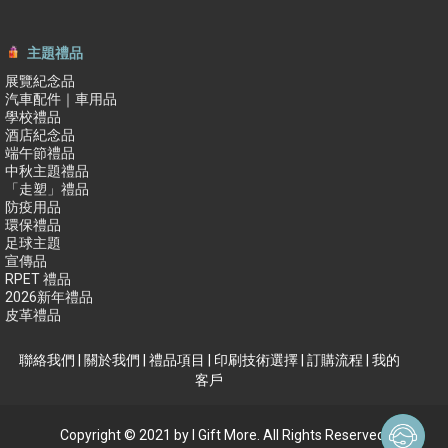
主題禮品
展覽紀念品
汽車配件｜車用品
學校禮品
酒店紀念品
端午節禮品
中秋主題禮品
「走塑」禮品
防疫用品
環保禮品
足球主題
宣傳品
RPET 禮品
2026新年禮品
皮革禮品
聯絡我們
|
關於我們
|
禮品項目
|
印刷技術選擇
|
訂購流程
|
我的
客戶
Copyright © 2021 by I Gift More. All Rights Reserved.