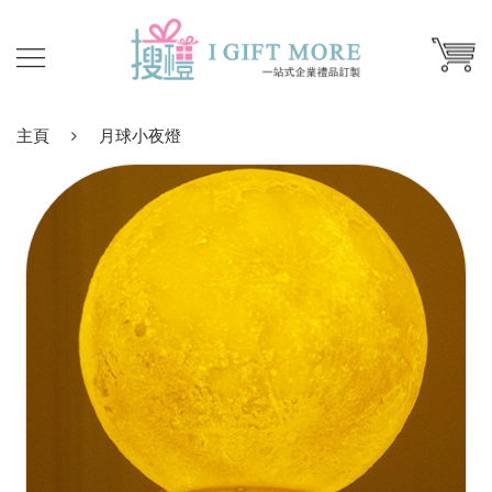
主頁
月球小夜燈