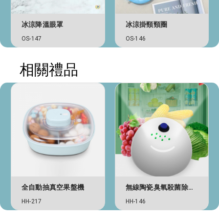
冰涼降溫眼罩
冰涼掛頸頸圈
OS-147
OS-146
相關禮品
全自動抽真空果盤機
無線陶瓷臭氧殺菌除味器
HH-217
HH-146