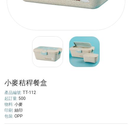
小麥秸稈餐盒
產品編號:
TT-112
起訂量:
500
物料:
小麥
印刷:
絲印
包裝:
OPP