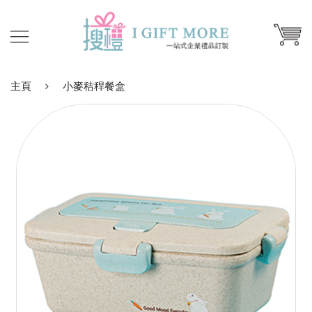
主頁
小麥秸稈餐盒