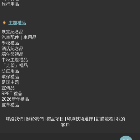
旅行用品
主題禮品
展覽紀念品
汽車配件｜車用品
學校禮品
酒店紀念品
端午節禮品
中秋主題禮品
「走塑」禮品
防疫用品
環保禮品
足球主題
宣傳品
RPET 禮品
2026新年禮品
皮革禮品
聯絡我們
|
關於我們
|
禮品項目
|
印刷技術選擇
|
訂購流程
|
我的
客戶