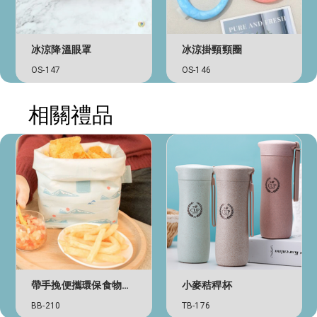
冰涼降溫眼罩
冰涼掛頸頸圈
OS-147
OS-146
相關禮品
帶手挽便攜環保食物布袋
小麥秸稈杯
BB-210
TB-176