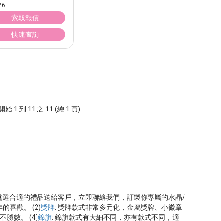
26
索取報價
快速查詢
始 1 到 11 之 11 (總 1 頁)
如何去挑選合適的禮品送給客戶，立即聯絡我們，訂製你專屬的水晶/
喜歡。 (2)
獎牌
: 獎牌款式非常多元化，金屬獎牌、小徽章
數。 (4)
錦旗
: 錦旗款式有大細不同，亦有款式不同，適