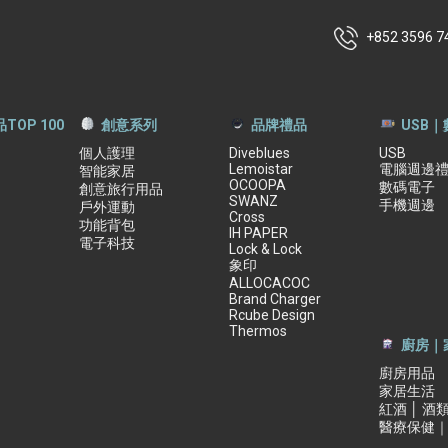
+852 3596 7
TOP 100
創意系列
品牌禮品
USB
個人護理
Diveblues
USB
Lemoistar
電腦週邊
智能家居
OCOOPA
數碼電子
創意旅行用品
SWANZ
手機週邊
戶外運動
Cross
功能背包
IH PAPER
電子科技
Lock & Lock
象印
ALLOCACOC
Brand Charger
Rcube Design
Thermos
廚房｜
廚房用品
家居生活
紅酒 │ 酒
醫療保健