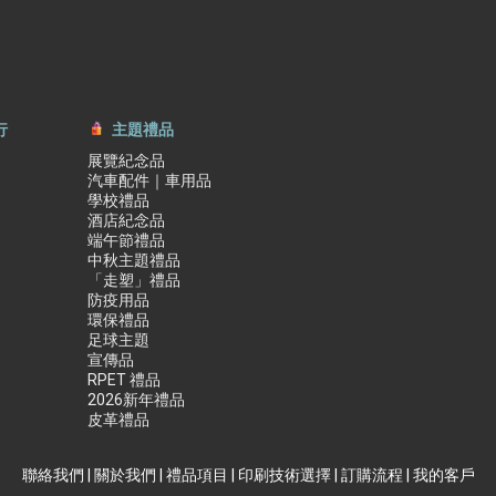
行
主題禮品
展覽紀念品
汽車配件｜車用品
學校禮品
酒店紀念品
端午節禮品
中秋主題禮品
「走塑」禮品
防疫用品
環保禮品
足球主題
宣傳品
RPET 禮品
2026新年禮品
皮革禮品
聯絡我們
|
關於我們
|
禮品項目
|
印刷技術選擇
|
訂購流程
|
我的客戶