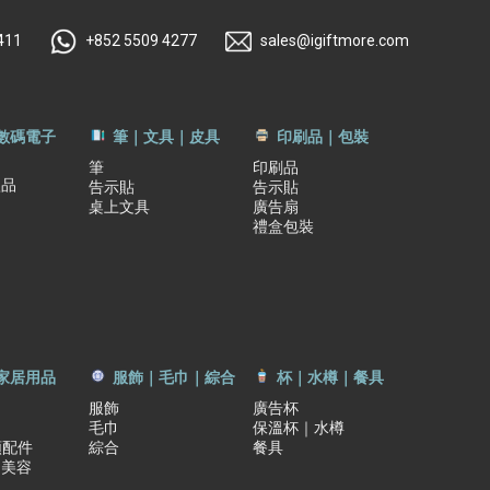
411
+852 5509 4277
sales@igiftmore.com
｜數碼電子
筆｜文具｜皮具
印刷品｜包裝
筆
印刷品
禮品
告示貼
告示貼
桌上文具
廣告扇
禮盒包裝
家居用品
服飾｜毛巾｜綜合
杯｜水樽｜餐具
服飾
廣告杯
毛巾
保溫杯｜水樽
類配件
綜合
餐具
｜美容