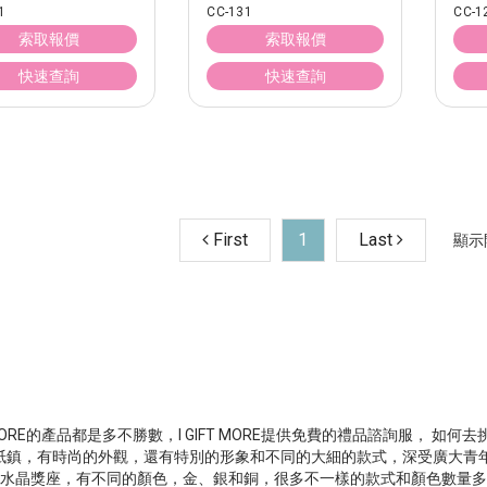
1
CC-131
CC-1
索取報價
索取報價
快速查詢
快速查詢
First
1
Last
顯示開
MORE的產品都是多不勝數，I GIFT MORE提供免費的禮品諮詢服， 
紙鎮，有時尚的外觀，還有特別的形象和不同的大細的款式，深受廣大青年的
水晶獎座，有不同的顏色，金、銀和銅，很多不一樣的款式和顏色數量多不勝