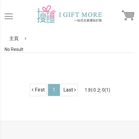
主頁
No Result
First
1
Last
1 到 0 之 0(1)