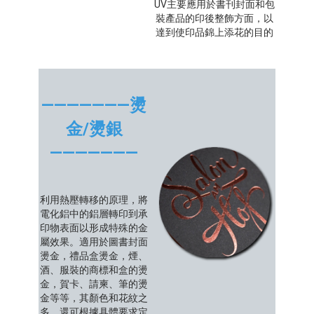
UV主要應用於書刊封面和包
裝產品的印後整飾方面，以
達到使印品錦上添花的目的
———————燙
金/燙銀
———————
利用熱壓轉移的原理，將
電化鋁中的鋁層轉印到承
印物表面以形成特殊的金
屬效果。適用於圖書封面
燙金，禮品盒燙金，煙、
酒、服裝的商標和盒的燙
金，賀卡、請柬、筆的燙
金等等，其顏色和花紋之
多，還可根據具體要求定