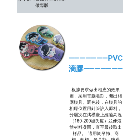
做專版
———————PVC
滴膠———————
根據要求做出相應的效果
圖，采用電腦雕刻，開出相
應模具。調色後，在模具的
相應位置用針管註入原料，
分層次在烤模臺上經過高溫
（180-200攝氏度）並使液
體材料凝固，直至最後取出
樣品。 適用於吊飾、商
標、軟標、餐具墊、防滑