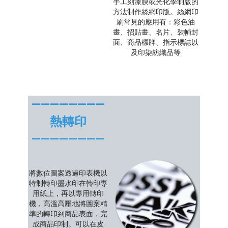
手工刻漆膜或光化學制版的
方法制作絲網印版。絲網印
刷常見的應用有：彩色油
畫、招貼畫、名片、裝幀封
面、商品標牌、指示標誌以
及印染紡織品等
————————
熱轉印
————————
將數位圖案透過印表機以
特制轉印墨水印在轉印專
用紙上，再以專用轉印
機，高溫高壓地將圖案精
準的轉印到商品表面，完
成商品印制。可以在皮